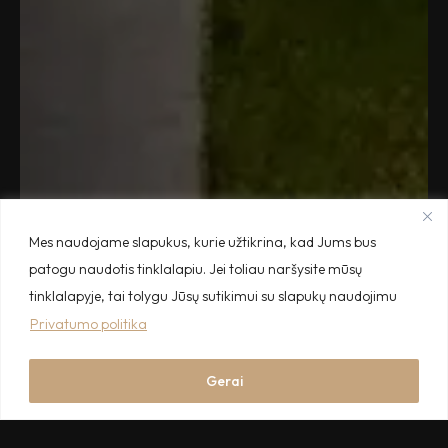
Mes naudojame slapukus, kurie užtikrina, kad Jums bus
patogu naudotis tinklalapiu. Jei toliau naršysite mūsų
tinklalapyje, tai tolygu Jūsų sutikimui su slapukų naudojimu
APLINKA,
Privatumo politika
PASTATO
Gerai