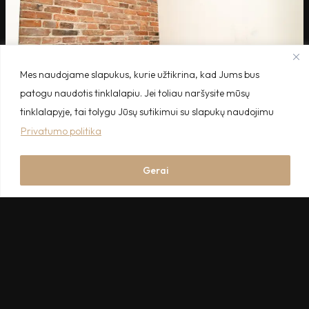
Mes naudojame slapukus, kurie užtikrina, kad Jums bus
patogu naudotis tinklalapiu. Jei toliau naršysite mūsų
tinklalapyje, tai tolygu Jūsų sutikimui su slapukų naudojimu
Privatumo politika
Gerai