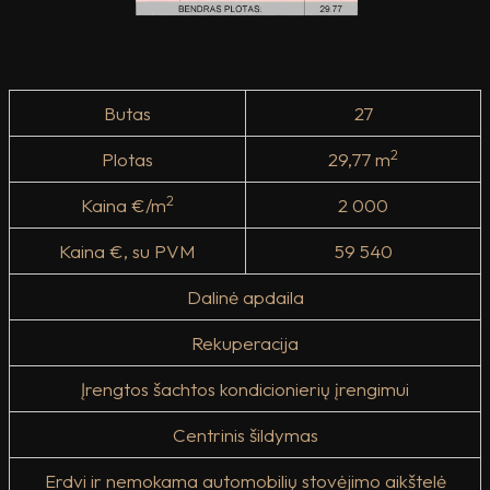
Butas
27
2
Plotas
29,77 m
2
Kaina €/m
2 000
Kaina €, su PVM
59 540
Dalinė apdaila
Rekuperacija
Įrengtos šachtos kondicionierių įrengimui
Centrinis šildymas
Erdvi ir nemokama automobilių stovėjimo aikštelė