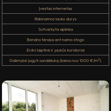
Įvestas internetas
Rakinamos lauko durys
Sutvarkyta aplinka
Bendra terasa ant namo stogo
Erdvi laiptinė ir jaukūs koridoriai
2
Galimybė įsigyti sandėliuką (kaina nuo 1000 €/m
).