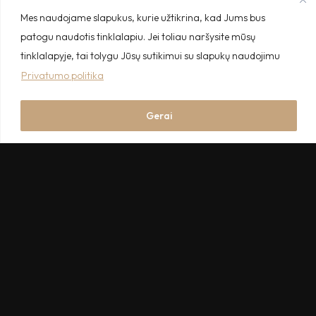
Mes naudojame slapukus, kurie užtikrina, kad Jums bus
patogu naudotis tinklalapiu. Jei toliau naršysite mūsų
tinklalapyje, tai tolygu Jūsų sutikimui su slapukų naudojimu
Privatumo politika
Gerai