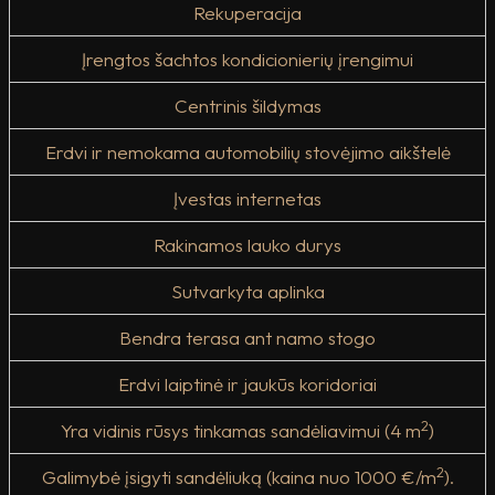
Rekuperacija
Įrengtos šachtos kondicionierių įrengimui
Centrinis šildymas
Erdvi ir nemokama automobilių stovėjimo aikštelė
Įvestas internetas
Rakinamos lauko durys
Sutvarkyta aplinka
Bendra terasa ant namo stogo
Erdvi laiptinė ir jaukūs koridoriai
2
Yra vidinis rūsys tinkamas sandėliavimui (4 m
)
2
Galimybė įsigyti sandėliuką (kaina nuo 1000 €/m
).