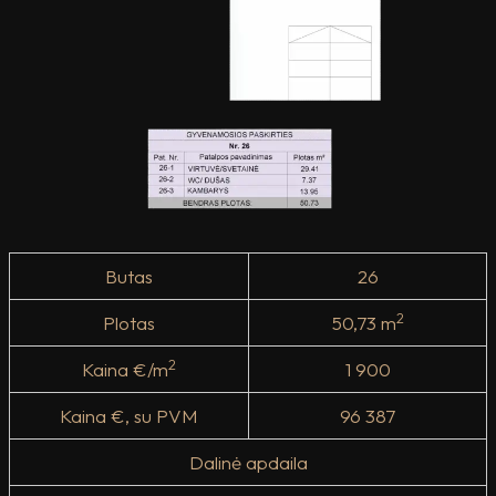
Butas
26
2
Plotas
50,73 m
2
Kaina €/m
1 900
Kaina €, su PVM
96 387
Dalinė apdaila